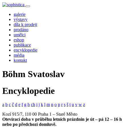
galerie
výstavy
díla k prodeji
prodáno
umělci
eshop
publikace
encyklopedie
média
kontakt
Böhm Svatoslav
Encyklopedie
a
b
c
č
d
e
f
g
h
ch
i
j
k
l
m
n
o
p
r
s
š
t
u
v
w
z
Kozí 915/7, 110 00 Praha 1 – Staré Město
Otevírací doba v průběhu letních prázdnin je út – pá 12 – 16 h
nebo po předchozí domluvě.