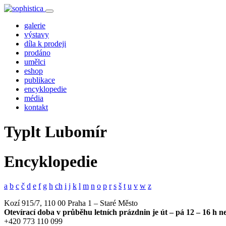
galerie
výstavy
díla k prodeji
prodáno
umělci
eshop
publikace
encyklopedie
média
kontakt
Typlt Lubomír
Encyklopedie
a
b
c
č
d
e
f
g
h
ch
i
j
k
l
m
n
o
p
r
s
š
t
u
v
w
z
Kozí 915/7, 110 00 Praha 1 – Staré Město
Otevírací doba v průběhu letních prázdnin je út – pá 12 – 16 h 
+420 773 110 099