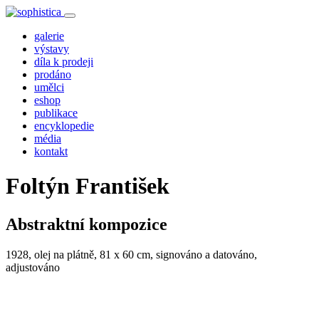
galerie
výstavy
díla k prodeji
prodáno
umělci
eshop
publikace
encyklopedie
média
kontakt
Foltýn František
Abstraktní kompozice
1928, olej na plátně, 81 x 60 cm, signováno a datováno,
adjustováno