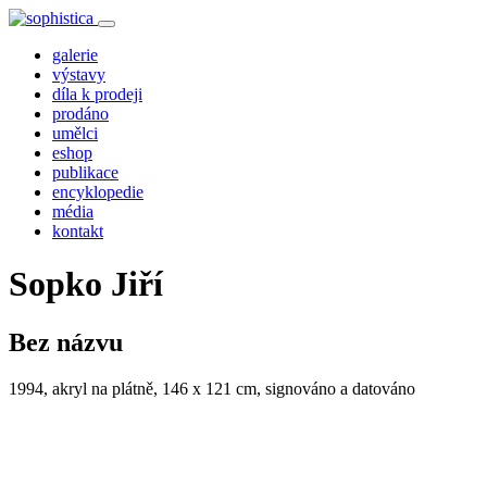
galerie
výstavy
díla k prodeji
prodáno
umělci
eshop
publikace
encyklopedie
média
kontakt
Sopko Jiří
Bez názvu
1994, akryl na plátně, 146 x 121 cm, signováno a datováno