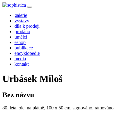
galerie
výstavy
díla k prodeji
prodáno
umělci
eshop
publikace
encyklopedie
média
kontakt
Urbásek Miloš
Bez názvu
80. léta, olej na plátně, 100 x 50 cm, signováno, rámováno