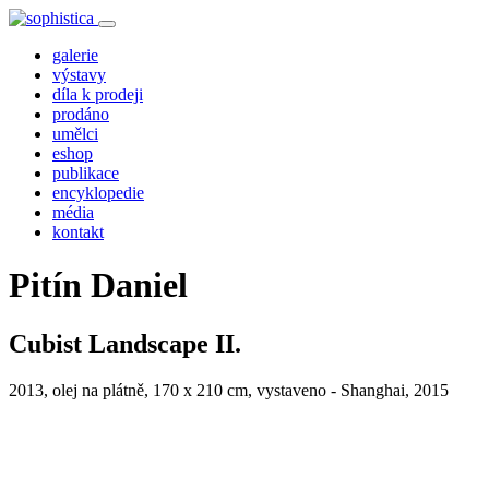
galerie
výstavy
díla k prodeji
prodáno
umělci
eshop
publikace
encyklopedie
média
kontakt
Pitín Daniel
Cubist Landscape II.
2013, olej na plátně, 170 x 210 cm, vystaveno - Shanghai, 2015