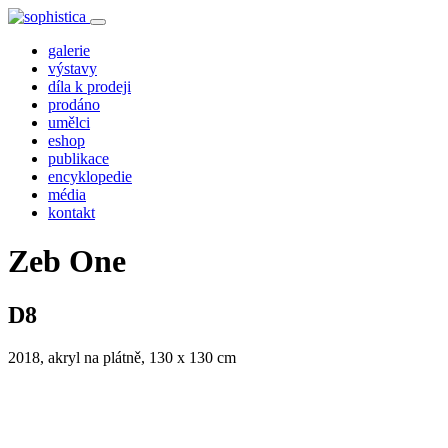
galerie
výstavy
díla k prodeji
prodáno
umělci
eshop
publikace
encyklopedie
média
kontakt
Zeb One
D8
2018, akryl na plátně, 130 x 130 cm