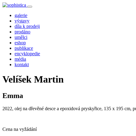
galerie
výstavy
díla k prodeji
prodáno
umělci
eshop
publikace
encyklopedie
média
kontakt
Velíšek Martin
Emma
2022, olej na dřevěné desce a epoxidová pryskyřice, 135 x 195 cm, p
Cena na vyžádání