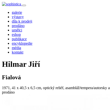
galerie
výstavy
díla k prodeji
prodáno
umělci
eshop
publikace
encyklopedie
média
kontakt
Hilmar Jiří
Fialová
1971, 41 x 40,5 x 6,5 cm, optický reliéf, asambláž/tempera/autorsky
prodáno