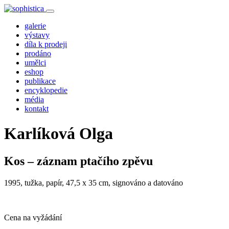
galerie
výstavy
díla k prodeji
prodáno
umělci
eshop
publikace
encyklopedie
média
kontakt
Karlíková Olga
Kos – záznam ptačího zpěvu
1995, tužka, papír, 47,5 x 35 cm, signováno a datováno
Cena na vyžádání