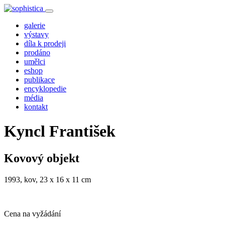
galerie
výstavy
díla k prodeji
prodáno
umělci
eshop
publikace
encyklopedie
média
kontakt
Kyncl František
Kovový objekt
1993, kov, 23 x 16 x 11 cm
Cena na vyžádání