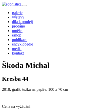
galerie
výstavy
díla k prodeji
prodáno
umělci
eshop
publikace
encyklopedie
média
kontakt
Škoda Michal
Kresba 44
2018, grafit, tužka na papíře, 100 x 70 cm
Cena na vyžádání