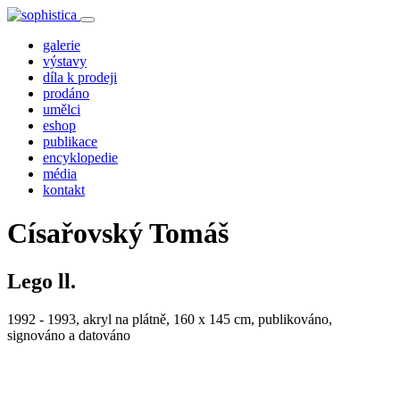
galerie
výstavy
díla k prodeji
prodáno
umělci
eshop
publikace
encyklopedie
média
kontakt
Císařovský Tomáš
Lego ll.
1992 - 1993, akryl na plátně, 160 x 145 cm, publikováno,
signováno a datováno