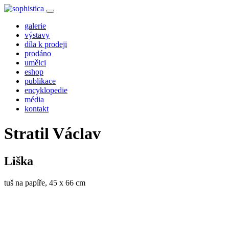
galerie
výstavy
díla k prodeji
prodáno
umělci
eshop
publikace
encyklopedie
média
kontakt
Stratil Václav
Liška
tuš na papíře, 45 x 66 cm