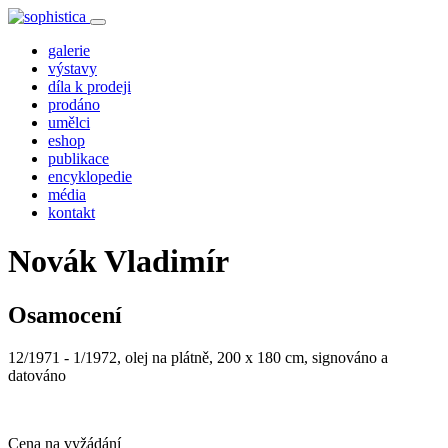
galerie
výstavy
díla k prodeji
prodáno
umělci
eshop
publikace
encyklopedie
média
kontakt
Novák Vladimír
Osamocení
12/1971 - 1/1972, olej na plátně, 200 x 180 cm, signováno a
datováno
Cena na vyžádání