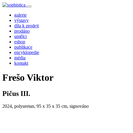
galerie
výstavy
díla k prodeji
prodáno
umělci
eshop
publikace
encyklopedie
média
kontakt
Frešo Viktor
Pičus III.
2024, polyuretan, 95 x 35 x 35 cm, signováno