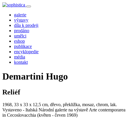
galerie
výstavy
díla k prodeji
prodáno
umělci
eshop
publikace
encyklopedie
média
kontakt
Demartini Hugo
Reliéf
1968, 33 x 33 x 12,5 cm, dřevo, překližka, mosaz, chrom, lak.
Vystaveno - Italská Národní galerie na výstavě Arte contemporarea
in Cecoslovacchia (květen - čeven 1969)