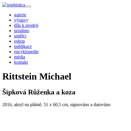
galerie
výstavy
díla k prodeji
prodáno
umělci
eshop
publikace
encyklopedie
média
kontakt
Rittstein Michael
Šípková Růženka a koza
2016, akryl na plátně, 51 x 60,5 cm, signováno a datováno