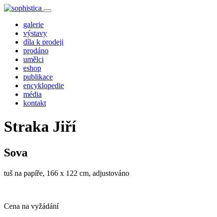
galerie
výstavy
díla k prodeji
prodáno
umělci
eshop
publikace
encyklopedie
média
kontakt
Straka Jiří
Sova
tuš na papíře, 166 x 122 cm, adjustováno
Cena na vyžádání