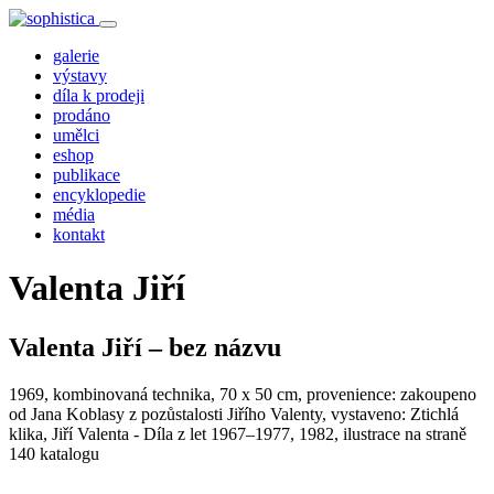
galerie
výstavy
díla k prodeji
prodáno
umělci
eshop
publikace
encyklopedie
média
kontakt
Valenta Jiří
Valenta Jiří – bez názvu
1969, kombinovaná technika, 70 x 50 cm, provenience: zakoupeno
od Jana Koblasy z pozůstalosti Jiřího Valenty, vystaveno: Ztichlá
klika, Jiří Valenta - Díla z let 1967–1977, 1982, ilustrace na straně
140 katalogu