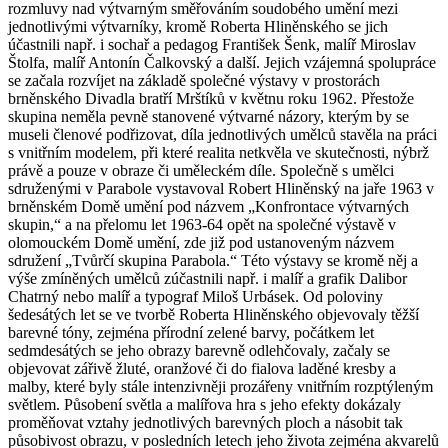
rozmluvy nad výtvarným směřováním soudobého umění mezi
jednotlivými výtvarníky, kromě Roberta Hliněnského se jich
účastnili např. i sochař a pedagog František Šenk, malíř Miroslav
Štolfa, malíř Antonín Čalkovský a další. Jejich vzájemná spolupráce
se začala rozvíjet na základě společné výstavy v prostorách
brněnského Divadla bratří Mrštíků v květnu roku 1962. Přestože
skupina neměla pevně stanovené výtvarné názory, kterým by se
museli členové podřizovat, díla jednotlivých umělců stavěla na práci
s vnitřním modelem, při které realita netkvěla ve skutečnosti, nýbrž
právě a pouze v obraze či uměleckém díle. Společně s umělci
sdruženými v Parabole vystavoval Robert Hliněnský na jaře 1963 v
brněnském Domě umění pod názvem „Konfrontace výtvarných
skupin,“ a na přelomu let 1963-64 opět na společné výstavě v
olomouckém Domě umění, zde již pod ustanoveným názvem
sdružení „Tvůrčí skupina Parabola.“ Této výstavy se kromě něj a
výše zmíněných umělců zúčastnili např. i malíř a grafik Dalibor
Chatrný nebo malíř a typograf Miloš Urbásek. Od poloviny
šedesátých let se ve tvorbě Roberta Hliněnského objevovaly těžší
barevné tóny, zejména přírodní zelené barvy, počátkem let
sedmdesátých se jeho obrazy barevně odlehčovaly, začaly se
objevovat zářivě žluté, oranžové či do fialova laděné kresby a
malby, které byly stále intenzivněji prozářeny vnitřním rozptýleným
světlem. Působení světla a malířova hra s jeho efekty dokázaly
proměňovat vztahy jednotlivých barevných ploch a násobit tak
působivost obrazu, v posledních letech jeho života zejména akvarelů