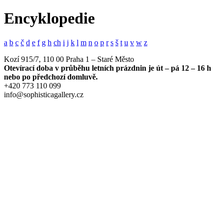
Encyklopedie
a
b
c
č
d
e
f
g
h
ch
i
j
k
l
m
n
o
p
r
s
š
t
u
v
w
z
Kozí 915/7, 110 00 Praha 1 – Staré Město
Otevírací doba v průběhu letních prázdnin je út – pá 12 – 16 h
nebo po předchozí domluvě.
+420 773 110 099
info@sophisticagallery.cz