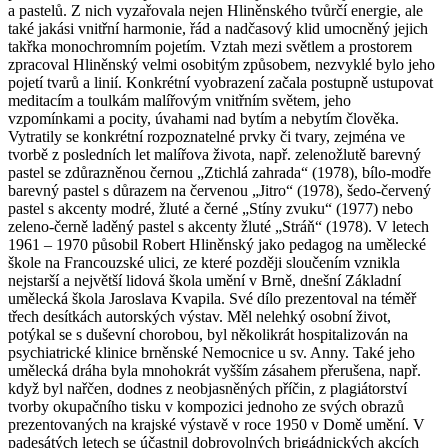
a pastelů. Z nich vyzařovala nejen Hliněnského tvůrčí energie, ale
také jakási vnitřní harmonie, řád a nadčasový klid umocněný jejich
takřka monochromním pojetím. Vztah mezi světlem a prostorem
zpracoval Hliněnský velmi osobitým způsobem, nezvyklé bylo jeho
pojetí tvarů a linií. Konkrétní vyobrazení začala postupně ustupovat
meditacím a toulkám malířovým vnitřním světem, jeho
vzpomínkami a pocity, úvahami nad bytím a nebytím člověka.
Vytratily se konkrétní rozpoznatelné prvky či tvary, zejména ve
tvorbě z posledních let malířova života, např. zelenožlutě barevný
pastel se zdůrazněnou černou „Ztichlá zahrada“ (1978), bílo-modře
barevný pastel s důrazem na červenou „Jitro“ (1978), šedo-červený
pastel s akcenty modré, žluté a černé „Stíny zvuku“ (1977) nebo
zeleno-černě laděný pastel s akcenty žluté „Stráň“ (1978). V letech
1961 – 1970 působil Robert Hliněnský jako pedagog na umělecké
škole na Francouzské ulici, ze které později sloučením vznikla
nejstarší a největší lidová škola umění v Brně, dnešní Základní
umělecká škola Jaroslava Kvapila. Své dílo prezentoval na téměř
třech desítkách autorských výstav. Měl nelehký osobní život,
potýkal se s duševní chorobou, byl několikrát hospitalizován na
psychiatrické klinice brněnské Nemocnice u sv. Anny. Také jeho
umělecká dráha byla mnohokrát vyšším zásahem přerušena, např.
když byl nařčen, dodnes z neobjasněných příčin, z plagiátorství
tvorby okupačního tisku v kompozici jednoho ze svých obrazů
prezentovaných na krajské výstavě v roce 1950 v Domě umění. V
padesátých letech se účastnil dobrovolných brigádnických akcích