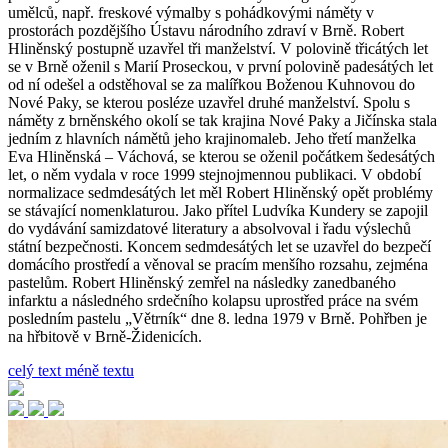
umělců, např. freskové výmalby s pohádkovými náměty v
prostorách pozdějšího Ústavu národního zdraví v Brně. Robert
Hliněnský postupně uzavřel tři manželství. V polovině třicátých let
se v Brně oženil s Marií Proseckou, v první polovině padesátých let
od ní odešel a odstěhoval se za malířkou Boženou Kuhnovou do
Nové Paky, se kterou posléze uzavřel druhé manželství. Spolu s
náměty z brněnského okolí se tak krajina Nové Paky a Jičínska stala
jedním z hlavních námětů jeho krajinomaleb. Jeho třetí manželka
Eva Hliněnská – Váchová, se kterou se oženil počátkem šedesátých
let, o něm vydala v roce 1999 stejnojmennou publikaci. V období
normalizace sedmdesátých let měl Robert Hliněnský opět problémy
se stávající nomenklaturou. Jako přítel Ludvíka Kundery se zapojil
do vydávání samizdatové literatury a absolvoval i řadu výslechů
státní bezpečnosti. Koncem sedmdesátých let se uzavřel do bezpečí
domácího prostředí a věnoval se pracím menšího rozsahu, zejména
pastelům. Robert Hliněnský zemřel na následky zanedbaného
infarktu a následného srdečního kolapsu uprostřed práce na svém
posledním pastelu „Větrník“ dne 8. ledna 1979 v Brně. Pohřben je
na hřbitově v Brně-Židenicích.
celý text
méně textu