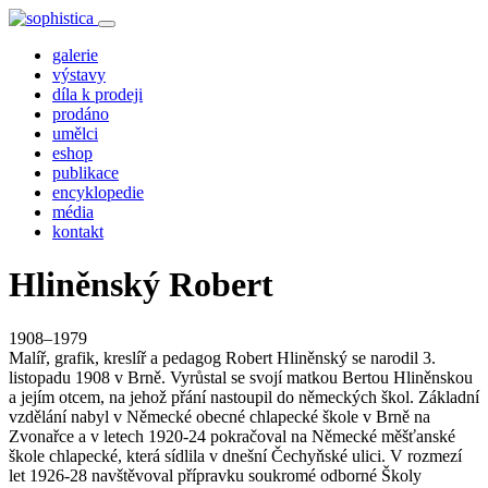
galerie
výstavy
díla k prodeji
prodáno
umělci
eshop
publikace
encyklopedie
média
kontakt
Hliněnský Robert
1908–1979
Malíř, grafik, kreslíř a pedagog Robert Hliněnský se narodil 3.
listopadu 1908 v Brně. Vyrůstal se svojí matkou Bertou Hliněnskou
a jejím otcem, na jehož přání nastoupil do německých škol. Základní
vzdělání nabyl v Německé obecné chlapecké škole v Brně na
Zvonařce a v letech 1920-24 pokračoval na Německé měšťanské
škole chlapecké, která sídlila v dnešní Čechyňské ulici. V rozmezí
let 1926-28 navštěvoval přípravku soukromé odborné Školy