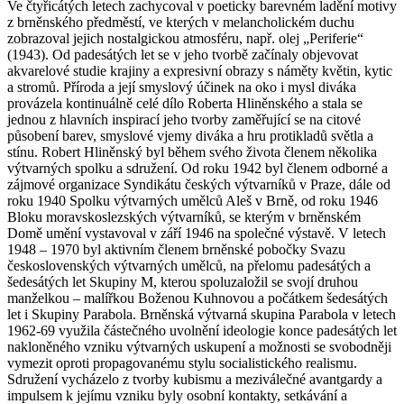
Ve čtyřicátých letech zachycoval v poeticky barevném ladění motivy
z brněnského předměstí, ve kterých v melancholickém duchu
zobrazoval jejich nostalgickou atmosféru, např. olej „Periferie“
(1943). Od padesátých let se v jeho tvorbě začínaly objevovat
akvarelové studie krajiny a expresivní obrazy s náměty květin, kytic
a stromů. Příroda a její smyslový účinek na oko i mysl diváka
provázela kontinuálně celé dílo Roberta Hliněnského a stala se
jednou z hlavních inspirací jeho tvorby zaměřující se na citové
působení barev, smyslové vjemy diváka a hru protikladů světla a
stínu. Robert Hliněnský byl během svého života členem několika
výtvarných spolku a sdružení. Od roku 1942 byl členem odborné a
zájmové organizace Syndikátu českých výtvarníků v Praze, dále od
roku 1940 Spolku výtvarných umělců Aleš v Brně, od roku 1946
Bloku moravskoslezských výtvarníků, se kterým v brněnském
Domě umění vystavoval v září 1946 na společné výstavě. V letech
1948 – 1970 byl aktivním členem brněnské pobočky Svazu
československých výtvarných umělců, na přelomu padesátých a
šedesátých let Skupiny M, kterou spoluzaložil se svojí druhou
manželkou – malířkou Boženou Kuhnovou a počátkem šedesátých
let i Skupiny Parabola. Brněnská výtvarná skupina Parabola v letech
1962-69 využila částečného uvolnění ideologie konce padesátých let
nakloněného vzniku výtvarných uskupení a možnosti se svobodněji
vymezit oproti propagovanému stylu socialistického realismu.
Sdružení vycházelo z tvorby kubismu a meziválečné avantgardy a
impulsem k jejímu vzniku byly osobní kontakty, setkávání a