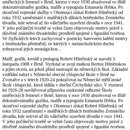
uměleckých řemesel v Brně, kterou v roce 1930 absolvoval ve třídě
dekorativnímalby grafika, malíře a typografa Emanuela Hrbka. Po
skončení vojenské služby v Olomouci získal Robert Hliněnský od
roku 1932 zaměstnání v malířských dílnách brněnského Zemského
divadla, kde setrval až do válečného uzavření divadla v roce 1941.
V jeho počáteční tvorbě se velmi často objevovaly motivy právě z
důvěrně známého divadelního prostředí spojené s figurální tvorbou.
Ve čtyřicátých letech zachycoval v poeticky barevném ladění motivy
z brněnského předměstí, ve kterých v melancholickém duchu
zobrazoval jejich nostalgickou ..
Malíř, grafik, kreslíř a pedagog Robert Hliněnský se narodil 3.
listopadu 1908 v Brně. Vyrůstal se svojí matkou Bertou Hliněnskou
a jejím otcem, na jehož přání nastoupil do německých škol. Základní
vzdělání nabyl v Německé obecné chlapecké škole v Brně na
Zvonařce a v letech 1920-24 pokračoval na Německé měšťanské
škole chlapecké, která sídlila v dnešní Čechyňské ulici. V rozmezí
let 1926-28 navštěvoval přípravku soukromé odborné Školy
uměleckých řemesel v Brně, kterou v roce 1930 absolvoval ve třídě
dekorativnímalby grafika, malíře a typografa Emanuela Hrbka. Po
skončení vojenské služby v Olomouci získal Robert Hliněnský od
roku 1932 zaměstnání v malířských dílnách brněnského Zemského
divadla, kde setrval až do válečného uzavření divadla v roce 1941.
V jeho počáteční tvorbě se velmi často objevovaly motivy právě z
důvěrně známého divadelního prostředí spojené s figurální tvorbou.