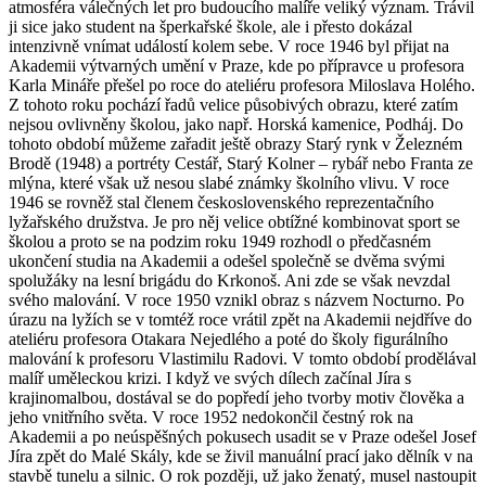
atmosféra válečných let pro budoucího malíře veliký význam. Trávil
ji sice jako student na šperkařské škole, ale i přesto dokázal
intenzivně vnímat událostí kolem sebe. V roce 1946 byl přijat na
Akademii výtvarných umění v Praze, kde po přípravce u profesora
Karla Mináře přešel po roce do ateliéru profesora Miloslava Holého.
Z tohoto roku pochází řadů velice působivých obrazu, které zatím
nejsou ovlivněny školou, jako např. Horská kamenice, Podháj. Do
tohoto období můžeme zařadit ještě obrazy Starý rynk v Železném
Brodě (1948) a portréty Cestář, Starý Kolner – rybář nebo Franta ze
mlýna, které však už nesou slabé známky školního vlivu. V roce
1946 se rovněž stal členem československého reprezentačního
lyžařského družstva. Je pro něj velice obtížné kombinovat sport se
školou a proto se na podzim roku 1949 rozhodl o předčasném
ukončení studia na Akademii a odešel společně se dvěma svými
spolužáky na lesní brigádu do Krkonoš. Ani zde se však nevzdal
svého malování. V roce 1950 vznikl obraz s názvem Nocturno. Po
úrazu na lyžích se v tomtéž roce vrátil zpět na Akademii nejdříve do
ateliéru profesora Otakara Nejedlého a poté do školy figurálního
malování k profesoru Vlastimilu Radovi. V tomto období prodělával
malíř uměleckou krizi. I když ve svých dílech začínal Jíra s
krajinomalbou, dostával se do popředí jeho tvorby motiv člověka a
jeho vnitřního světa. V roce 1952 nedokončil čestný rok na
Akademii a po neúspěšných pokusech usadit se v Praze odešel Josef
Jíra zpět do Malé Skály, kde se živil manuální prací jako dělník v na
stavbě tunelu a silnic. O rok později, už jako ženatý, musel nastoupit