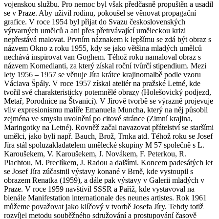
vojenskou službu. Pro nemoc byl však předčasně propuštěn a usadil
se v Praze. Aby uživil rodinu, pokoušel se věnovat propagační
grafice. V roce 1954 byl přijat do Svazu československých
výtvarných umělců a ani přes přetrvávající uměleckou krizi
nepřestává malovat. Prvním náznakem k lepšímu se zdá být obraz s
názvem Okno z roku 1955, kdy se jako většina mladých umělců
nechává inspirovat van Goghem. Téhož roku namaloval obraz s
názvem Komedianti, za který získal roční tvůrčí stipendium. Mezi
lety 1956 – 1957 se věnuje Jíra krátce krajinomalbě podle vzoru
Václava Špály. V roce 1957 získal ateliér na pražské Letné, kde
tvořil své charakteristicky potemnělé obrazy (Holešovický podjezd,
Metař, Porodnice na Štvanici). V Jírově tvorbě se výrazně projevuje
vliv expresionismu malíře Emanuela Muncha, který na něj působil
zejména ve smyslu uvolnění po citové stránce (Zimní krajina,
Maringotky na Letné). Rovněž začal navazovat přátelství se staršími
umělci, jako byli např. Bauch, Brož, Trnka atd. Téhož roku se Josef
Jíra stál spoluzakladatelem umělecké skupiny M 57 společně s L.
Karoušekem, V. Karoušekem, J. Novákem, F. Peterkou, R.
Plachtou, M. Preclíkem, J. Radou a dalšími. Koncem padesátých let
se Josef Jíra zúčastnil výstavy konané v Brně, kde vystoupil s
obrazem Renatka (1959), a dále pak výstavy v Galerii mladých v
Praze. V roce 1959 navštívil SSSR a Paříž, kde vystavoval na
bienále Manifestation internationale des neunes artistes. Rok 1961
můžeme považovat jako klíčový v tvorbě Josefa Jíry. Tehdy totiž
rozvíjel metodu souběžného sdružování a prostupování časově