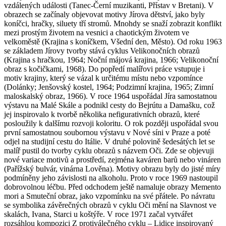
vzdálených události (Tanec-Černí muzikanti, Přístav v Bretani). V
obrazech se začínaly objevovat motivy Jírova dětství, jako byly
koníčci, hračky, siluety tří stromů. Mnohdy se snaží zobrazit konflikt
mezi prostým životem na vesnici a chaotickým životem ve
velkoměstě (Krajina s koníčkem, Všední den, Město). Od roku 1963
se základem Jírovy tvorby stává cyklus Velikonočních obrazů
(Krajina s hračkou, 1964; Noční májová krajina, 1966; Velikonoční
obraz s kočičkami, 1968). Do popředí malířovi práce vstupuje i
motiv krajiny, který se vázal k určitému místu nebo vzpomínce
(Dolánky; Jenšovský kostel, 1964; Podzimní krajina, 1965; Zimní
maloskalský obraz, 1966). V roce 1964 uspořádal Jíra samostatnou
výstavu na Malé Skále a podnikl cesty do Bejrútu a Damašku, což
jej inspirovalo k tvorbě několika nefigurativních obrazů, které
posloužily k dalšímu rozvoji koloritu. O rok později uspořádal svou
první samostatnou soubornou výstavu v Nové síni v Praze a poté
odjel na studijní cestu do Itálie. V druhé polovině šedesátých let se
malíř pustil do tvorby cyklu obrazů s názvem Oči. Zde se objevuji
nové variace motivů a prostředí, zejména kaváren barů nebo vináren
(Pařížský bulvár, vinárna Lověna). Motivy obrazu byly do jisté míry
podmíněny jeho závislosti na alkoholu. Proto v roce 1969 nastoupil
dobrovolnou léčbu. Před odchodem ještě namaluje obrazy Memento
mori a Smuteční obraz, jako vzpomínku na své přátele. Po návratu
se symbolika závěrečných obrazů v cyklu Oči mění na Slavnost ve
skalách, Ivana, Starci u koštýře. V roce 1971 začal vytvářet
rozsáhlou kompozici Z protiválečného cyklu – Lidice inspirovaný