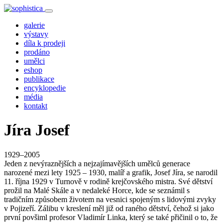
galerie
výstavy
díla k prodeji
prodáno
umělci
eshop
publikace
encyklopedie
média
kontakt
Jíra Josef
1929–2005
Jeden z nevýraznějších a nejzajímavějších umělců generace
narozené mezi lety 1925 – 1930, malíř a grafik, Josef Jíra, se narodil
11. října 1929 v Turnově v rodině krejčovského mistra. Své dětství
prožil na Malé Skále a v nedaleké Horce, kde se seznámil s
tradičním způsobem životem na vesnici spojeným s lidovými zvyky
v Pojizeří. Zálibu v kreslení měl již od raného dětství, čehož si jako
první povšiml profesor Vladimír Linka, který se také přičinil o to, že