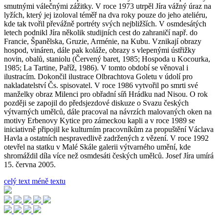
smutnými válečnými zážitky. V roce 1973 utrpěl Jíra vážný úraz na
lyžích, který jej izoloval téměř na dva roky pouze do jeho ateliéru,
kde tak tvořil převážně portréty svých nejbližších. V osmdesátých
letech podnikl Jíra několik studijních cest do zahraničí např. do
Francie, Španělska, Gruzie, Arménie, na Kubu. Vznikají obrazy
hospod, vináren, dále pak koláže, obrazy s vlepenými ústřižky
novin, obalů, staniolu (Červený baret, 1985; Hospoda u Kocourka,
1985; La Tartine, Paříž, 1986). V tomto období se věnoval i
ilustracím. Dokončil ilustrace Olbrachtova Goletu v údolí pro
nakladatelství Čs. spisovatel. V roce 1986 vytvořil po smrti své
manželky obraz Milenci pro obřadní síň Hrádku nad Nisou. O rok
později se zapojil do předsjezdové diskuze o Svazu českých
výtvarných umělců, dále pracoval na návrzích malovaných oken na
motivy Erbenovy Kytice pro zámeckou kapli a v roce 1989 se
iniciativně připojil ke kulturním pracovníkům za propuštění Václava
Havla a ostatních nespravedlivě zadržených z vězení. V roce 1992
otevřel na statku v Malé Skále galerii výtvarného umění, kde
shromáždil díla více než osmdesáti českých umělců. Josef Jíra umírá
15. června 2005.
celý text
méně textu