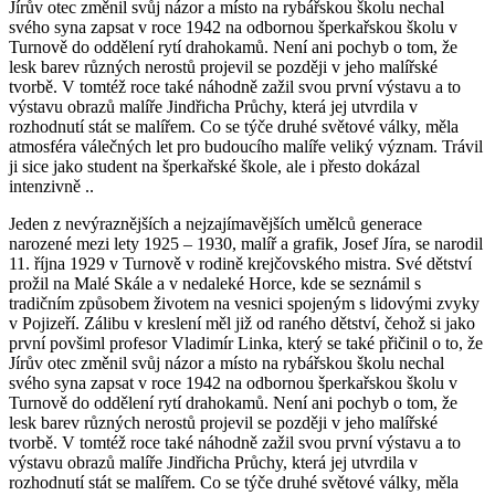
Jírův otec změnil svůj názor a místo na rybářskou školu nechal
svého syna zapsat v roce 1942 na odbornou šperkařskou školu v
Turnově do oddělení rytí drahokamů. Není ani pochyb o tom, že
lesk barev různých nerostů projevil se později v jeho malířské
tvorbě. V tomtéž roce také náhodně zažil svou první výstavu a to
výstavu obrazů malíře Jindřicha Průchy, která jej utvrdila v
rozhodnutí stát se malířem. Co se týče druhé světové války, měla
atmosféra válečných let pro budoucího malíře veliký význam. Trávil
ji sice jako student na šperkařské škole, ale i přesto dokázal
intenzivně ..
Jeden z nevýraznějších a nejzajímavějších umělců generace
narozené mezi lety 1925 – 1930, malíř a grafik, Josef Jíra, se narodil
11. října 1929 v Turnově v rodině krejčovského mistra. Své dětství
prožil na Malé Skále a v nedaleké Horce, kde se seznámil s
tradičním způsobem životem na vesnici spojeným s lidovými zvyky
v Pojizeří. Zálibu v kreslení měl již od raného dětství, čehož si jako
první povšiml profesor Vladimír Linka, který se také přičinil o to, že
Jírův otec změnil svůj názor a místo na rybářskou školu nechal
svého syna zapsat v roce 1942 na odbornou šperkařskou školu v
Turnově do oddělení rytí drahokamů. Není ani pochyb o tom, že
lesk barev různých nerostů projevil se později v jeho malířské
tvorbě. V tomtéž roce také náhodně zažil svou první výstavu a to
výstavu obrazů malíře Jindřicha Průchy, která jej utvrdila v
rozhodnutí stát se malířem. Co se týče druhé světové války, měla