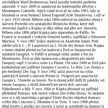
návrhářkou Marií Brühmovou, která později bohužel podlehla
rakovině. V roce 1899 se zamiloval do bohémského děvčete z
Montmartru Gabrielle. Jejich vztah trval až do roku 1903, kdy se
seznámil se svou budoucí ženou EugeniíCécile Straubovou, s níž se
v roce 1910 oženil. Během roku 1894 maloval na zakázku obraz s
názvem Poslední sen umírajícího Heinricha Heina, který měl
obrovský úspěch a Kupka se díky němu stal přes noc slavným.
Během roku 1896 přijel Kupka jako stipendista do Paříže. Ve
Francii se seznámil s velkými českými umělci, například s Alfonsem
Muchou. V roce 1897 krátce studoval na Akademii Julian. Poté
odešel učit k J. – P. Laurensovi na L ?école des Beaux-Arts. Kupka
v tomto období přestal na čas malovat a živil se ilustracemi do
módních časopisů. V Paříži si pronajal velký ateliér a byt na
Montmartru. Živil se dále ilustracemi a litografiemi pro různé
časopisy, např. Cocorico nebo La Plume. Od roku 1900 se živil jako
karikaturista pro pařížské časopisy Cocorico, Le Rire, Les Temps a
pro berlínský Der Tag. V roce 1902 začal pracovat na cyklu
satirických kreseb s názvem Peníze (L ?Argent) pro anarchický
časopis L ?Assiette au beurre. Na to dostal ještě další tři zakázky od
tohoto časopisu, z nichž dokončil jen první dvě, nazvané
Náboženství a Mír. V roce 1904 se Kupka přesunul na pařížské
předměstí Puteaux, kde strávil velkou část svého života. Ve stejném
roce si u něj anarchista a geograf Elisée Reclus objednal ilustrace
svého díla s názvem L ?Homme et la Terre. V roce 1908 přestal
dělat kresby a grafiku pro noviny a začal se soustředit na ilustrace k