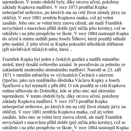
tajemníkem. V tomto období byly, díky otcovu učení, položeny
základy Kupkova malířství. V roce 1973 prodělal Kupka
nebezpečné neštovice, po kterých mu na celý život zůstaly jizvy na
obličeji. V roce 1881 zemřela Kupkova matka, což jej velmi
zasáhlo. Jeho otec se velmi brzy znovu oženil, ale malý František
nevycházel s macechou příliš dobře (prý ničila jeho kresby), což se
odráželo i na jeho prospěchu ve škole. V roce 1884 nastoupil Kupka
do učení k mistru sedláři panu Josefu Šiškovi, který později odhalil
jeho nadání. Z jeho učení se Kupka pokoušel několikrát zběhnout
(při návštěvách blízkých měst, která ..
František Kupka byl jeden z českých grafiků a malířů minulého
století, který dosáhl světového uznání. Je považován za jednoho ze
zakladatelů moderního abstraktního malířství. Narodil se 23. září
1871 v menším městečku ve východních Čechách s názvem
Opočno, jako syn notářského úředníka Václava Kupky a Josefy
Špačkové a byl nejstarší z pěti dětí. O rok později se celá Kupkova
rodina stěhovala do Dobrušky, kde se jeho otec stal okresním
tajemníkem. V tomto období byly, díky otcovu učení, položeny
základy Kupkova malířství. V roce 1973 prodělal Kupka
nebezpečné neštovice, po kterých mu na celý život zůstaly jizvy na
obličeji. V roce 1881 zemřela Kupkova matka, což jej velmi
zasáhlo. Jeho otec se velmi brzy znovu oženil, ale malý František
nevycházel s macechou příliš dobře (prý ničila jeho kresby), což se
odráželo i na jeho prospěchu ve škole. V roce 1884 nastoupil Kupka