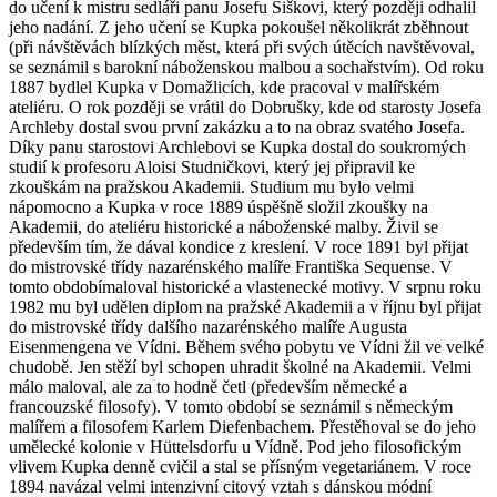
do učení k mistru sedláři panu Josefu Šiškovi, který později odhalil
jeho nadání. Z jeho učení se Kupka pokoušel několikrát zběhnout
(při návštěvách blízkých měst, která při svých útěcích navštěvoval,
se seznámil s barokní náboženskou malbou a sochařstvím). Od roku
1887 bydlel Kupka v Domažlicích, kde pracoval v malířském
ateliéru. O rok později se vrátil do Dobrušky, kde od starosty Josefa
Archleby dostal svou první zakázku a to na obraz svatého Josefa.
Díky panu starostovi Archlebovi se Kupka dostal do soukromých
studií k profesoru Aloisi Studničkovi, který jej připravil ke
zkouškám na pražskou Akademii. Studium mu bylo velmi
nápomocno a Kupka v roce 1889 úspěšně složil zkoušky na
Akademii, do ateliéru historické a náboženské malby. Živil se
především tím, že dával kondice z kreslení. V roce 1891 byl přijat
do mistrovské třídy nazarénského malíře Františka Sequense. V
tomto obdobímaloval historické a vlastenecké motivy. V srpnu roku
1982 mu byl udělen diplom na pražské Akademii a v říjnu byl přijat
do mistrovské třídy dalšího nazarénského malíře Augusta
Eisenmengena ve Vídni. Během svého pobytu ve Vídni žil ve velké
chudobě. Jen stěží byl schopen uhradit školné na Akademii. Velmi
málo maloval, ale za to hodně četl (především německé a
francouzské filosofy). V tomto období se seznámil s německým
malířem a filosofem Karlem Diefenbachem. Přestěhoval se do jeho
umělecké kolonie v Hüttelsdorfu u Vídně. Pod jeho filosofickým
vlivem Kupka denně cvičil a stal se přísným vegetariánem. V roce
1894 navázal velmi intenzivní citový vztah s dánskou módní