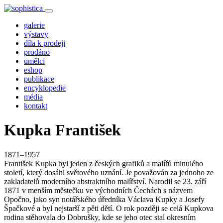
galerie
výstavy
díla k prodeji
prodáno
umělci
eshop
publikace
encyklopedie
média
kontakt
Kupka František
1871–1957
František Kupka byl jeden z českých grafiků a malířů minulého
století, který dosáhl světového uznání. Je považován za jednoho ze
zakladatelů moderního abstraktního malířství. Narodil se 23. září
1871 v menším městečku ve východních Čechách s názvem
Opočno, jako syn notářského úředníka Václava Kupky a Josefy
Špačkové a byl nejstarší z pěti dětí. O rok později se celá Kupkova
rodina stěhovala do Dobrušky, kde se jeho otec stal okresním