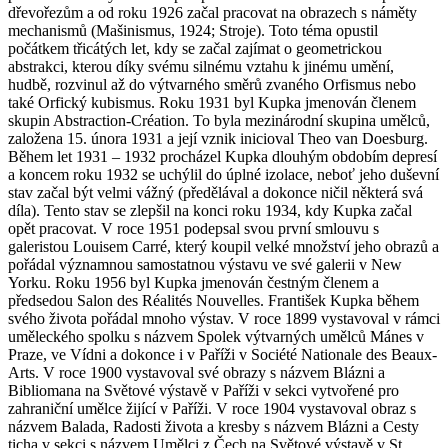
dřevořezům a od roku 1926 začal pracovat na obrazech s náměty
mechanismů (Mašinismus, 1924; Stroje). Toto téma opustil
počátkem třicátých let, kdy se začal zajímat o geometrickou
abstrakci, kterou díky svému silnému vztahu k jinému umění,
hudbě, rozvinul až do výtvarného směrů zvaného Orfismus nebo
také Orfický kubismus. Roku 1931 byl Kupka jmenován členem
skupin Abstraction-Création. To byla mezinárodní skupina umělců,
založena 15. února 1931 a její vznik inicioval Theo van Doesburg.
Během let 1931 – 1932 procházel Kupka dlouhým obdobím depresí
a koncem roku 1932 se uchýlil do úplné izolace, neboť jeho duševní
stav začal být velmi vážný (předělával a dokonce ničil některá svá
díla). Tento stav se zlepšil na konci roku 1934, kdy Kupka začal
opět pracovat. V roce 1951 podepsal svou první smlouvu s
galeristou Louisem Carré, který koupil velké množství jeho obrazů a
pořádal významnou samostatnou výstavu ve své galerii v New
Yorku. Roku 1956 byl Kupka jmenován čestným členem a
předsedou Salon des Réalités Nouvelles. František Kupka během
svého života pořádal mnoho výstav. V roce 1899 vystavoval v rámci
uměleckého spolku s názvem Spolek výtvarných umělců Mánes v
Praze, ve Vídni a dokonce i v Paříži v Société Nationale des Beaux-
Arts. V roce 1900 vystavoval své obrazy s názvem Blázni a
Bibliomana na Světové výstavě v Paříži v sekci vytvořené pro
zahraniční umělce žijící v Paříži. V roce 1904 vystavoval obraz s
názvem Balada, Radosti života a kresby s názvem Blázni a Cesty
ticha v sekci s názvem Umělci z Čech na Světové výstavě v St.