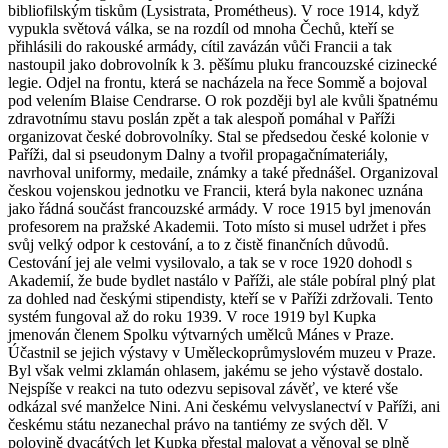
bibliofilským tiskům (Lysistrata, Prométheus). V roce 1914, když
vypukla světová válka, se na rozdíl od mnoha Čechů, kteří se
přihlásili do rakouské armády, cítil zavázán vůči Francii a tak
nastoupil jako dobrovolník k 3. pěšímu pluku francouzské cizinecké
legie. Odjel na frontu, která se nacházela na řece Sommě a bojoval
pod velením Blaise Cendrarse. O rok později byl ale kvůli špatnému
zdravotnímu stavu poslán zpět a tak alespoň pomáhal v Paříži
organizovat české dobrovolníky. Stal se předsedou české kolonie v
Paříži, dal si pseudonym Dalny a tvořil propagačnímateriály,
navrhoval uniformy, medaile, známky a také přednášel. Organizoval
českou vojenskou jednotku ve Francii, která byla nakonec uznána
jako řádná součást francouzské armády. V roce 1915 byl jmenován
profesorem na pražské Akademii. Toto místo si musel udržet i přes
svůj velký odpor k cestování, a to z čistě finančních důvodů.
Cestování jej ale velmi vysilovalo, a tak se v roce 1920 dohodl s
Akademií, že bude bydlet nastálo v Paříži, ale stále pobíral plný plat
za dohled nad českými stipendisty, kteří se v Paříži zdržovali. Tento
systém fungoval až do roku 1939. V roce 1919 byl Kupka
jmenován členem Spolku výtvarných umělců Mánes v Praze.
Účastnil se jejich výstavy v Uměleckoprůmyslovém muzeu v Praze.
Byl však velmi zklamán ohlasem, jakému se jeho výstavě dostalo.
Nejspíše v reakci na tuto odezvu sepisoval závěť, ve které vše
odkázal své manželce Nini. Ani českému velvyslanectví v Paříži, ani
českému státu nezanechal právo na tantiémy ze svých děl. V
polovině dvacátých let Kupka přestal malovat a věnoval se plně