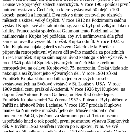
Louise ve Spojených státech amerických. V roce 1905 pořádal první
putovní výstavu v Čechách, na které vystavoval 50 olejů a 100
kreseb, pastelů a litografií. Dva roky s tímto cestoval po různých
městech a sklízel velký úspěch. V roce 1912 na Podzimním salónu
vystavil Kupka své abstraktní obrazy, za což byl pod velkým tlakem
kritiky. Francouzská společnost Gaumont tento Podzimní salón
nafilmovala a Kupka byl požádán, aby svá nafilmovaná díla před
kamerou uvedl a vysvětlil. To však Kupka odmítl. V roce 1924 si
Nini Kupková najala galerii s názvem Galerie de la Boétie a
připravila retrospektivní výstavu děl svého manžela za posledních
15 let. František Kupka sám napsal úvod katalogu k této výstavě. V
roce 1946 pořádal Spolek výtvarných umělců Mánes velkou
retrospektivu na oslavu Kupkových 75. narozenin. Česká vláda zde
nakoupila asi čtyřicet jeho výtvarných děl. V roce 1904 získal
František Kupka zlatou medaili za jeden ze svých kreseb
vystavovaných na Světové výstavě v St. Louise v USA. V roce
1909 získal cenu pražské Akademii. V roce 1926 byl Kupkovi, na
doporučeníAntoine-Pierra Galliena, udělen Řád české legie.
František Kupka zemřel 24. června 1957 v Puteaux. Byl pohřben v
Paříži na hřbitově Pére Lachaise. V roce 1957 prodala Kupkova
manželka Nini velké množství jeho děl Musée national d ?art
moderne v Paříži, výměnou za skromnou penzi. Toto museum
uspořádalo hned o rok později první posmrtnou výstavu Kupkových
děl. V květnu 1963 zemřela i vdova po Kupkovi, Nini. Ve své
poslední vůli velkoryse odkázala na 150 děl svého manžela Musée