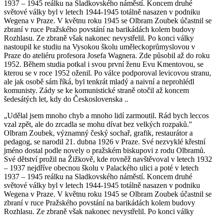
1937 – 1945 reálku na Sladkovského náměstí. Koncem druhé
světové války byl v letech 1944-1945 totálně nasazen v podniku
Wegena v Praze. V květnu roku 1945 se Olbram Zoubek účastnil se
zbraní v ruce Pražského povstání na barikádách kolem budovy
Rozhlasu. Ze zbraně však nakonec nevystřelil. Po konci války
nastoupil ke studiu na Vysokou školu uměleckoprůmyslovou v
Praze do ateliéru profesora Josefa Wagnera. Zde působil až do roku
1952. Během studia potkal i svou první ženu Evu Kmentovou, se
kterou se v roce 1952 oženil. Po válce podporoval levicovou stranu,
ale jak osobě sám říká, byl tenkrát mladý a naivní a neprohlédl
komunisty. Zády se ke komunistické straně otočil až koncem
šedesátých let, kdy do Československa ..
„Udělal jsem mnoho chyb a mnoho lidí zarmoutil. Rád bych leccos
vzal zpět, ale do zrcadla se mohu dívat bez velkých rozpaků."
Olbram Zoubek, významný český sochař, grafik, restaurátor a
pedagog, se narodil 21. dubna 1926 v Praze. Své nezvyklé křestní
jméno dostal podle novely o pražském biskupovi z rodu Olbramů.
Své dětství prožil na Žižkově, kde rovněž navštěvoval v letech 1932
– 1937 nejdříve obecnou školu v Palackého ulici a poté v letech
1937 – 1945 reálku na Sladkovského náměstí. Koncem druhé
světové války byl v letech 1944-1945 totálně nasazen v podniku
Wegena v Praze. V květnu roku 1945 se Olbram Zoubek účastnil se
zbraní v ruce Pražského povstání na barikádách kolem budovy
Rozhlasu. Ze zbraně však nakonec nevystřelil. Po konci války