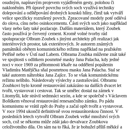
osudným, napínavým projevem vyjádřeném gesty, polohou či
nakloněním. Při úpravě povrchu svých soch využívá techniky
dolepování a odštěpování drobných kousků hlíny, čímž tak vytváří
velice specificky rozrušený povrch. Zpracované modely poté odlévá
do olova, cínu nebo osinkocementu. Části svých soch jako například
vlasy nebo šaty také pozlacuje. Dalším materiálem, který Zoubek
často používá je červený cement. Kromě volné tvorby rád
spolupracuje Olbram Zoubek s jinými architekty při realizaci jak
interiérových prostor, tak exteriérových. Je autorem známých
památníků obětem komunistického režimu například na pražském
Petříně nebo v Ústí nad Labem. Olbrama Zoubka můžeme znát také
ve spojitosti s odlitkem posmrtné masky Jana Palacha, kdy jedné
noci v roce 1969 za přítomnosti lékaře na oddělení popálenin
Vladimíra Matějíčka sňal posmrtnou masku Jana Palacha. Stal se
také autorem náhrobku Jana Zajíce. To se však komunistickému
režimu nelíbilo. Následovaly výslechy a zastrašování. Olbramu
Zoubkovi bylo kromě restaurování zakázáno na dalších dvacet let
tvořit, vystavovat i cestovat. Tak se umělec dostal na zámek v
Litomyšli, kde strávil sedmnáct sezón, a kde se společně s Václavem
Boštíkem věnoval restaurování renesančního zámku. Po pádu
komunismu se vrátil zpět do Prahy a začal opět tvořit a vystavovat.
V roce 1994 ukončil definitivně svou restaurátorskou činnost. V
posledních letech vytvořil Olbram Zoubek velké množství svých
soch, což se někomu může zdát jako devalvace Zoubkova
celoživotního díla. On sám na to říká, že je bohužel příliš měkký a