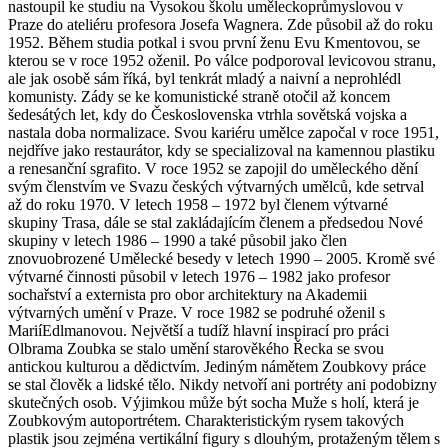
nastoupil ke studiu na Vysokou školu uměleckoprůmyslovou v
Praze do ateliéru profesora Josefa Wagnera. Zde působil až do roku
1952. Během studia potkal i svou první ženu Evu Kmentovou, se
kterou se v roce 1952 oženil. Po válce podporoval levicovou stranu,
ale jak osobě sám říká, byl tenkrát mladý a naivní a neprohlédl
komunisty. Zády se ke komunistické straně otočil až koncem
šedesátých let, kdy do Československa vtrhla sovětská vojska a
nastala doba normalizace. Svou kariéru umělce započal v roce 1951,
nejdříve jako restaurátor, kdy se specializoval na kamennou plastiku
a renesanční sgrafito. V roce 1952 se zapojil do uměleckého dění
svým členstvím ve Svazu českých výtvarných umělců, kde setrval
až do roku 1970. V letech 1958 – 1972 byl členem výtvarné
skupiny Trasa, dále se stal zakládajícím členem a předsedou Nové
skupiny v letech 1986 – 1990 a také působil jako člen
znovuobrozené Umělecké besedy v letech 1990 – 2005. Kromě své
výtvarné činnosti působil v letech 1976 – 1982 jako profesor
sochařství a externista pro obor architektury na Akademii
výtvarných umění v Praze. V roce 1982 se podruhé oženil s
MariíEdlmanovou. Největší a tudíž hlavní inspirací pro práci
Olbrama Zoubka se stalo umění starověkého Řecka se svou
antickou kulturou a dědictvím. Jediným námětem Zoubkovy práce
se stal člověk a lidské tělo. Nikdy netvoří ani portréty ani podobizny
skutečných osob. Výjimkou může být socha Muže s holí, která je
Zoubkovým autoportrétem. Charakteristickým rysem takových
plastik jsou zejména vertikální figury s dlouhým, protaženým tělem s