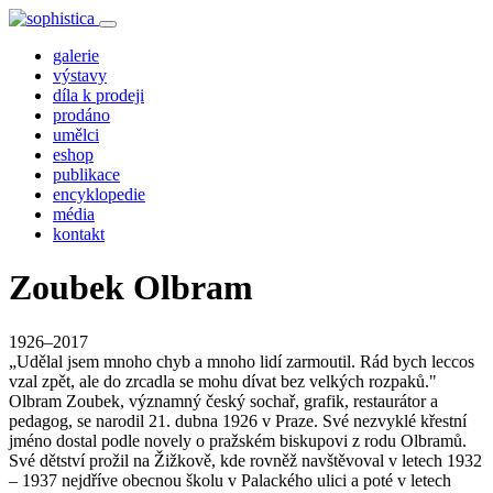
galerie
výstavy
díla k prodeji
prodáno
umělci
eshop
publikace
encyklopedie
média
kontakt
Zoubek Olbram
1926–2017
„Udělal jsem mnoho chyb a mnoho lidí zarmoutil. Rád bych leccos
vzal zpět, ale do zrcadla se mohu dívat bez velkých rozpaků."
Olbram Zoubek, významný český sochař, grafik, restaurátor a
pedagog, se narodil 21. dubna 1926 v Praze. Své nezvyklé křestní
jméno dostal podle novely o pražském biskupovi z rodu Olbramů.
Své dětství prožil na Žižkově, kde rovněž navštěvoval v letech 1932
– 1937 nejdříve obecnou školu v Palackého ulici a poté v letech