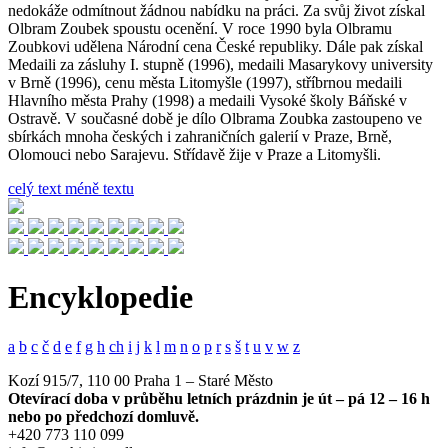
nedokáže odmítnout žádnou nabídku na práci. Za svůj život získal
Olbram Zoubek spoustu ocenění. V roce 1990 byla Olbramu
Zoubkovi udělena Národní cena České republiky. Dále pak získal
Medaili za zásluhy I. stupně (1996), medaili Masarykovy university
v Brně (1996), cenu města Litomyšle (1997), stříbrnou medaili
Hlavního města Prahy (1998) a medaili Vysoké školy Báňské v
Ostravě. V současné době je dílo Olbrama Zoubka zastoupeno ve
sbírkách mnoha českých i zahraničních galerií v Praze, Brně,
Olomouci nebo Sarajevu. Střídavě žije v Praze a Litomyšli.
celý text
méně textu
Encyklopedie
a
b
c
č
d
e
f
g
h
ch
i
j
k
l
m
n
o
p
r
s
š
t
u
v
w
z
Kozí 915/7, 110 00 Praha 1 – Staré Město
Otevírací doba v průběhu letních prázdnin je út – pá 12 – 16 h
nebo po předchozí domluvě.
+420 773 110 099