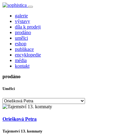
galerie
výstavy
díla k prodeji
prodáno
umělci
eshop
publikace
encyklopedie
média
kontakt
prodáno
Umělci
Oriešková Petra
Tajemství 13. komnaty