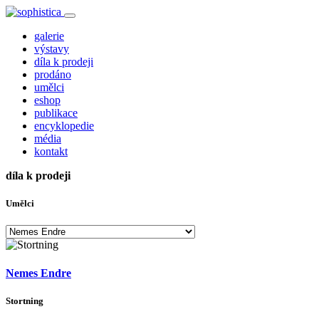
galerie
výstavy
díla k prodeji
prodáno
umělci
eshop
publikace
encyklopedie
média
kontakt
díla k prodeji
Umělci
Nemes Endre
Stortning