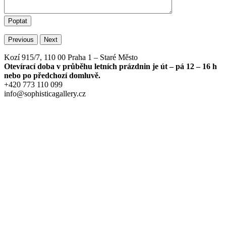
Previous
Next
Kozí 915/7, 110 00 Praha 1 – Staré Město
Otevírací doba v průběhu letních prázdnin je út – pá 12 – 16 h
nebo po předchozí domluvě.
+420 773 110 099
info@sophisticagallery.cz