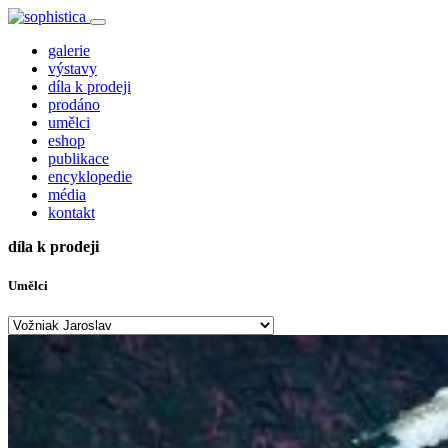
galerie
výstavy
díla k prodeji
prodáno
umělci
eshop
publikace
encyklopedie
média
kontakt
díla k prodeji
Umělci