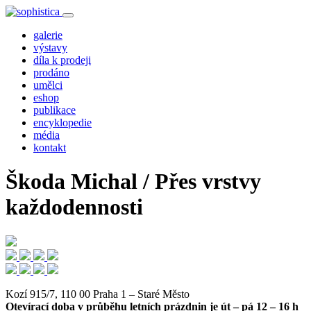
galerie
výstavy
díla k prodeji
prodáno
umělci
eshop
publikace
encyklopedie
média
kontakt
Škoda Michal / Přes vrstvy
každodennosti
Kozí 915/7, 110 00 Praha 1 – Staré Město
Otevírací doba v průběhu letních prázdnin je út – pá 12 – 16 h