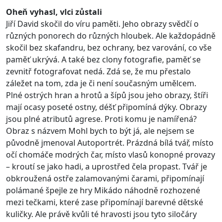
Oheň vyhasl, vlci zůstali
Jiří David skočil do víru paměti. Jeho obrazy svědčí o
různých ponorech do různých hloubek. Ale každopádně
skočil bez skafandru, bez ochrany, bez varování, co vše
paměť ukrývá. A také bez clony fotografie, paměť se
zevnitř fotografovat nedá. Zdá se, že mu přestalo
záležet na tom, zda je či není současným umělcem.
Plné ostrých hran a hrotů a šípů jsou jeho obrazy, štíři
mají ocasy poseté ostny, déšť připomíná dýky. Obrazy
jsou plné atributů agrese. Proti komu je namířená?
Obraz s názvem Mohl bych to být já, ale nejsem se
původně jmenoval Autoportrét. Prázdná bílá tvář, místo
očí chomáče modrých čar, místo vlasů konopné provazy
– kroutí se jako hadi, a uprostřed čela propast. Tvář je
obkroužená ostře zalamovanými čarami, připomínají
polámané špejle ze hry Mikádo náhodně rozhozené
mezi tečkami, které zase připomínají barevné dětské
kuličky. Ale právě kvůli té hravosti jsou tyto siločáry