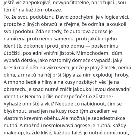
ještě víc znepokojivé, nevypočitatelné, ohrožující. Jsou
téměř na každém obraze.
To, že svou podobiznu David zpochybnil je v logice věci,
protože z jiných obrazů je zřejmé, že odmítá jakoukoli
svoji podobu. Zdá se tedy, že autorova agrese je
namířena proti němu samému, proti jakékoli jeho
identitě, dokonce i proti jeho domu — poslednímu
útočišti, poslední vnitřní jistotě. Mimochodem i dům
vypadá dětsky, jako roztomilý domeček vypadá, jaký
kreslí malé děti na výkresech, jenže je plný žiletek, nemá
okna, z mraků na něj prší šípy a za ním explodují hroby.
A mnoho šedě a hlíny a na kusy rozbitých věcí je na
obrazech. Je snad nutné zničit jakoukoli svou dosavadní
identitu? Není to příliš nebezpečné? Co zůstane?
Vyhaslé ohniště a vlci? Nebude co nabídnout, čím se
blýsknout, snad jen na kusy rozbitým zrcadlem ve
vlastním krevním oběhu. Ale možná je sebedestrukce
nutná. A možná i nesmlouvavá agrese je nutná. Každý
make-up, každé klišé, každou faleš je nutné odmítnout,