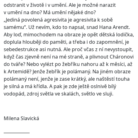
odstranit v životě i v umění. Ale je možné narazit
v umění na dno? Má umění nějaké dno?
„Jediná povolená agresivita je agresivita k sobě
samému“. Už nevím, kdo to napsal, snad Hana Arendt.
Aby loď, mimochodem na obraze je opět dětská lodička,
doplula hlouběji do paměti, a třeba i do zapomnění, je
sebedestrukce asi nutná. Ale proč včas z ní nevystoupit,
když čas zjevně není na mé straně, a plivnout Cháronovi
do tváře? Nebo vylézt po žebříku nahoru až k měsíci, až
k Artemidě? Jenže žebřík je polámaný. Na jiném obraze
polámaný není, jenže je zase krátký, ale naštěstí touha
je silná a má křídla. A pak je zde ještě oslnivě bílý
vodopád, zdroj světla ve skalách, světlo ve sluji.
Milena Slavická
____________